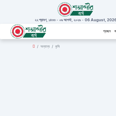
২২ শ্রাবণ, ১৪৩৩
-
০৬ আগস্ট, ২০২৬
-
06 August, 202
প্রচ্ছদ
জ
অন্যান্য
কৃষি